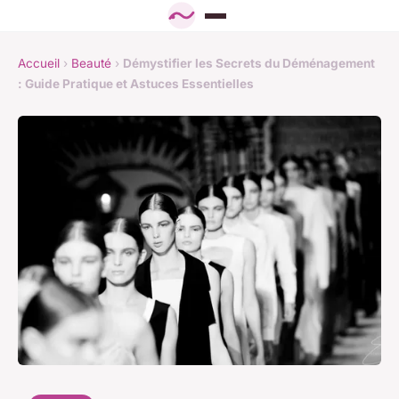
Accueil
›
Beauté
›
Démystifier les Secrets du Déménagement
: Guide Pratique et Astuces Essentielles