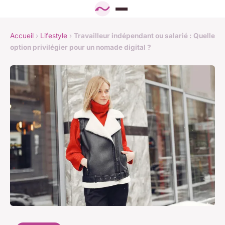
Accueil
›
Lifestyle
›
Travailleur indépendant ou salarié : Quelle
option privilégier pour un nomade digital ?