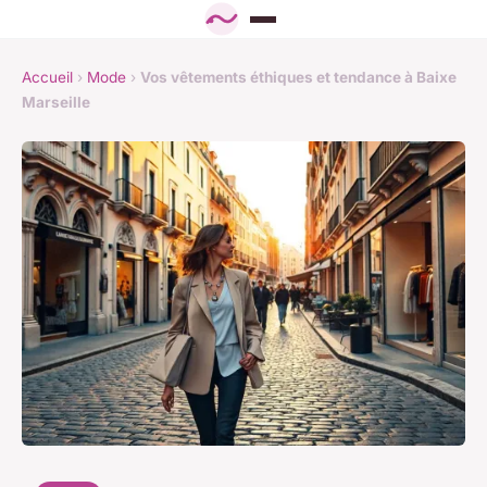
Accueil
›
Mode
›
Vos vêtements éthiques et tendance à Baixe
Marseille